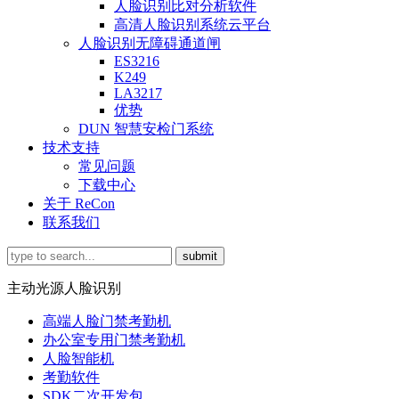
人脸识别比对分析软件
高清人脸识别系统云平台
人脸识别无障碍通道闸
ES3216
K249
LA3217
优势
DUN 智慧安检门系统
技术支持
常见问题
下载中心
关于 ReCon
联系我们
主动光源人脸识别
高端人脸门禁考勤机
办公室专用门禁考勤机
人脸智能机
考勤软件
SDK二次开发包